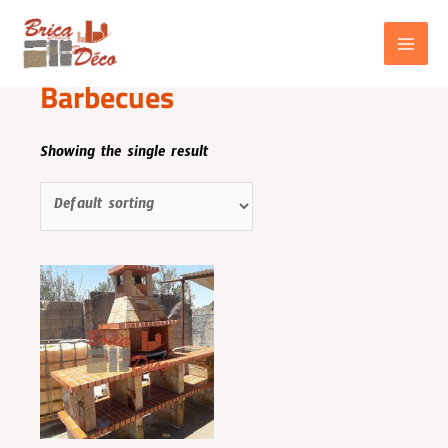
Aller
au
contenu
Home
/ Barbecues
MAIN
Barbecues
MENU
Showing the single result