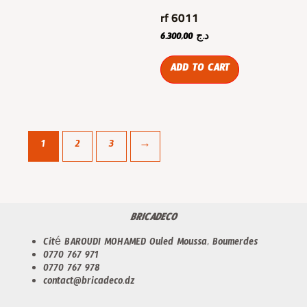
rf 6011
6.300,00
د.ج
ADD TO CART
1
2
3
→
BRICADECO
Cité BAROUDI MOHAMED Ouled Moussa, Boumerdes
0770 767 971
0770 767 978
contact@bricadeco.dz