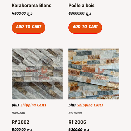
Karakorama Blanc
Poêle a bois
4.800,00
د.ج
83.000,00
د.ج
ADD TO CART
ADD TO CART
plus
Shipping Costs
plus
Shipping Costs
Nouveau
Nouveau
Rf 2002
Rf 2006
8.000,00
د.ج
6.200,00
د.ج