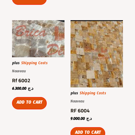
plus
Shipping Costs
Nouveau
Rf 6002
6.300,00
د.ج
plus
Shipping Costs
Nouveau
ADD TO CART
RF 6004
9.000,00
د.ج
ADD TO CART