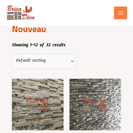
Aller
au
contenu
Home
/ Nouveau
MAIN
Nouveau
MENU
Showing 1–12 of 32 results