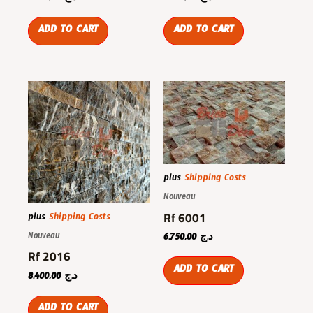
ADD TO CART
ADD TO CART
plus
Shipping Costs
Nouveau
Rf 6001
plus
Shipping Costs
Nouveau
6.750,00
د.ج
Rf 2016
ADD TO CART
8.400,00
د.ج
ADD TO CART