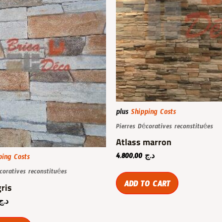
plus
Shipping Costs
Pierres Décoratives reconstituées
Atlass marron
4.800,00
د.ج
ping Costs
coratives reconstituées
ADD TO CART
gris
د.ج