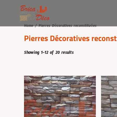
Aller
au
contenu
Home
/ Pierres Décoratives reconstituées
Pierres Décoratives reconst
Showing 1–12 of 20 results