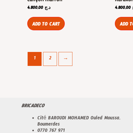
4.800,00
د.ج
4.800,00
ADD TO CART
ADD T
1
2
→
BRICADECO
Cité BAROUDI MOHAMED Ouled Moussa,
Boumerdes
0770 767 971