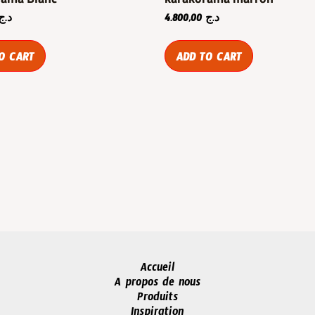
د.ج
4.800,00
د.ج
O CART
ADD TO CART
Accueil
A propos de nous
Produits
Inspiration