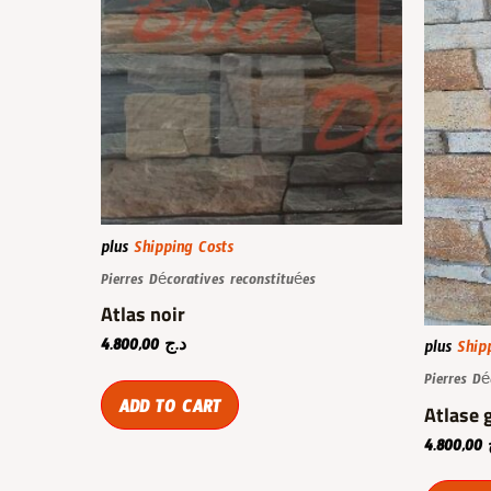
plus
Shipping Costs
Pierres Décoratives reconstituées
Atlas noir
4.800,00
د.ج
plus
Ship
Pierres Dé
ADD TO CART
Atlase 
4.800,00