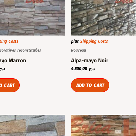
ping Costs
plus
Shipping Costs
coratives reconstituées
Nouveau
ayo Marron
Alpa-mayo Noir
د.ج
4.800,00
د.ج
O CART
ADD TO CART