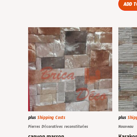
ADD T
plus
Shipping Costs
plus
Ship
Pierres Décoratives reconstituées
Nouveau
canyon marron
Karako