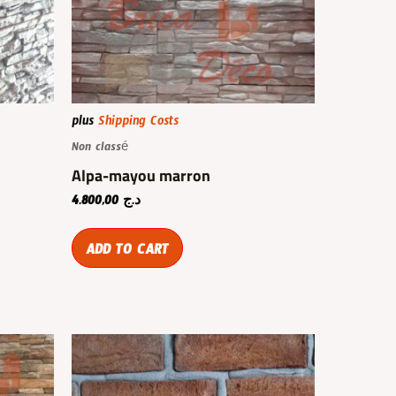
plus
Shipping Costs
Non classé
Alpa-mayou marron
4.800,00
د.ج
ADD TO CART