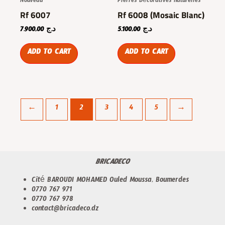
Nouveau
Pierres Décoratives naturelles
Rf 6007
Rf 6008 (Mosaic Blanc)
7.900,00
د.ج
5.100,00
د.ج
ADD TO CART
ADD TO CART
←
1
2
3
4
5
→
BRICADECO
Cité BAROUDI MOHAMED Ouled Moussa, Boumerdes
0770 767 971
0770 767 978
contact@bricadeco.dz