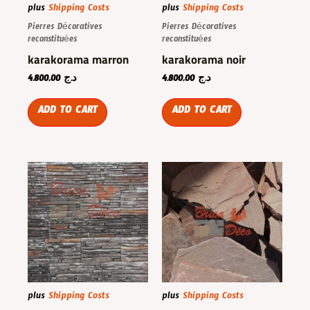
plus
Shipping Costs
plus
Shipping Costs
Pierres Décoratives
Pierres Décoratives
reconstituées
reconstituées
karakorama marron
karakorama noir
4.800,00
د.ج
4.800,00
د.ج
ADD TO CART
ADD TO CART
plus
Shipping Costs
plus
Shipping Costs