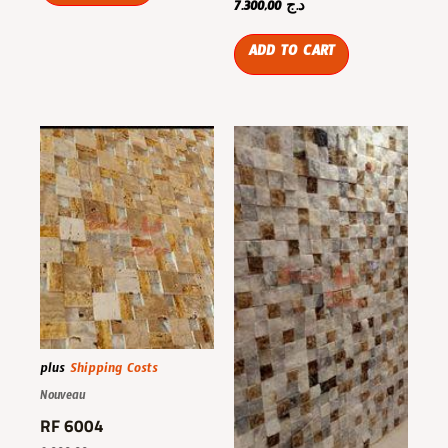
7.300,00
د.ج
ADD TO CART
plus
Shipping Costs
Nouveau
RF 6004