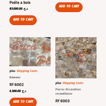
Poêle a bois
ADD TO CART
83.000,00
د.ج
ADD TO CART
plus
Shipping Costs
Nouveau
plus
Shipping Costs
Rf 6002
Pierres Décoratives
6.300,00
د.ج
reconstituées
Rf 6003
ADD TO CART