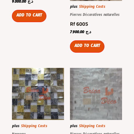
9.000,00
د.ج
plus
Shipping Costs
ADD TO CART
Pierres Décoratives naturelles
Rf 6005
7.900,00
د.ج
ADD TO CART
plus
Shipping Costs
plus
Shipping Costs