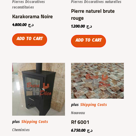
Pierres Décoratives
Pierres Décoratives naturelles
reconstituées
Pierre naturel brute
Karakorama Noire
rouge
4.800,00
د.ج
1.200,00
د.ج
ADD TO CART
ADD TO CART
plus
Shipping Costs
Nouveau
Rf 6001
plus
Shipping Costs
Cheminées
6.750,00
د.ج