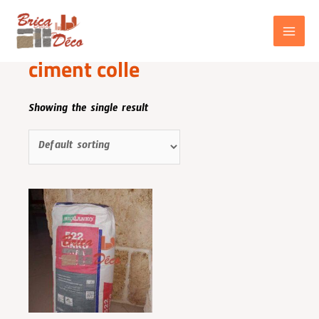
Aller
au
contenu
Home
/ Products tagged “ciment colle”
MAIN
ciment colle
MENU
Showing the single result