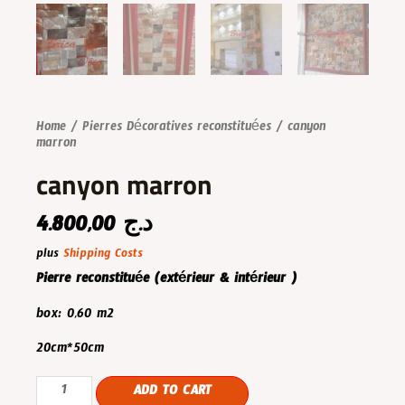
Home
/
Pierres Décoratives reconstituées
/ canyon
marron
canyon marron
4.800,00
د.ج
plus
Shipping Costs
Pierre reconstituée (extérieur & intérieur )
box: 0,60 m2
20cm*50cm
canyon
ADD TO CART
marron