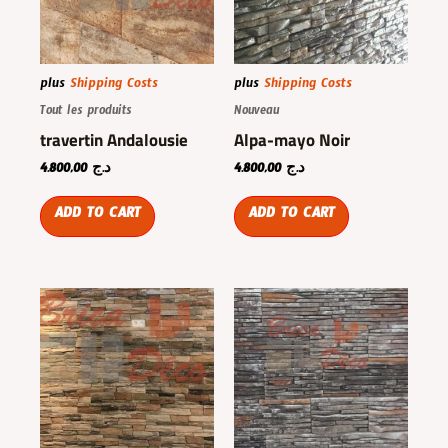
plus
Shipping Costs
plus
Shipping Costs
Tout les produits
Nouveau
travertin Andalousie
Alpa-mayo Noir
4.800,00
د.ج
4.800,00
د.ج
ADD TO CART
ADD TO CART