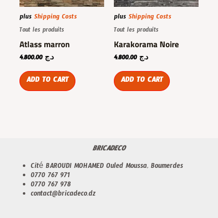
plus
Shipping Costs
plus
Shipping Costs
Tout les produits
Tout les produits
Atlass marron
Karakorama Noire
4.800,00
د.ج
4.800,00
د.ج
ADD TO CART
ADD TO CART
BRICADECO
Cité BAROUDI MOHAMED Ouled Moussa, Boumerdes
0770 767 971
0770 767 978
contact@bricadeco.dz