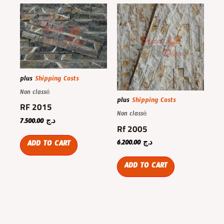
plus
Shipping Costs
Non classé
plus
Shipping Costs
RF 2015
Non classé
7.500,00
د.ج
Rf 2005
6.200,00
د.ج
ADD TO CART
ADD TO CART