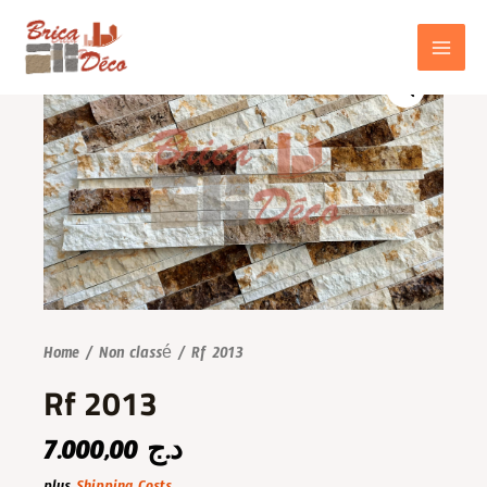
Aller
au
contenu
MAIN
MENU
Home
/
Non classé
/ Rf 2013
Rf 2013
7.000,00
د.ج