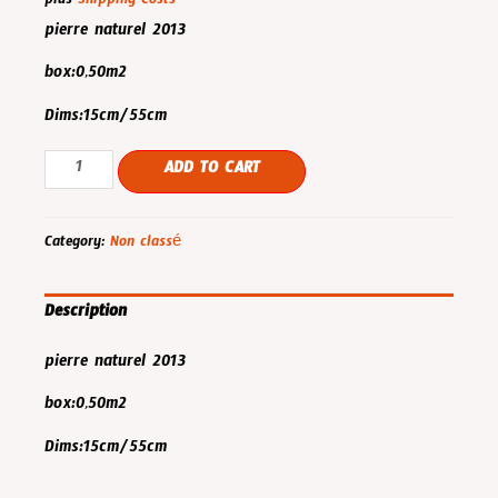
plus
Shipping Costs
pierre naturel 2013
box:0,50m2
Dims:15cm/55cm
Rf
ADD TO CART
2013
quantity
Category:
Non classé
Description
pierre naturel 2013
box:0,50m2
Dims:15cm/55cm